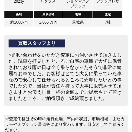
Gクラス
ションマグノ
ブラックレザ
2023y
ブラック
ー
距離
買取価格
地域
査定
約2000km
2,055 万円
茨城県
7社
買取スタッフより
お問い合わせをいただき査定にお伺いさせて頂きまし
た。現車を拝見したところご自宅の車庫で大切に保管
されており雨の日は全く乗らなかったそうで非常に綺
麗なお車でした。お客様はとても大切に乗っていた車
なので安心して任せられるところに売却したいとの事
でしたので、当社が責任を持って大事に販売させて頂
きますとお伝えし目一杯の金額までご提示させて頂き
ましたところ、ご納得頂きご成約頂きました。
※査定価格はその時の走行距離、車両の状態、市場相場、またカ
ラーやオプション装備等により変わります。目安としてご参考く
ださい。