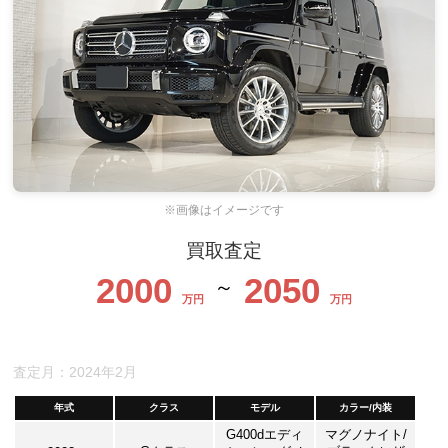
※画像はイメージです
買取査定
2000
2050
～
万円
万円
査定月：2024年2月
年式
クラス
モデル
カラー/内装
G400dエディ
マグノナイト/