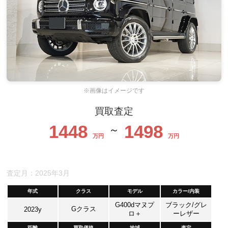
※画像はイメージです
買取査定
1448
1498
～
万円
万円
査定月：2025年3月
年式
クラス
モデル
カラー/内装
G400dマヌプ
ブラック/グレ
Gクラス
2023y
ロ＋
ーレザー
距離
買取価格
地域
査定