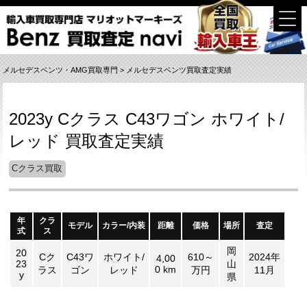
メルセデスベンツ・AMG買取専門
>
メルセデスベンツ買取査定実績
2023y Cクラス C43ワゴン ホワイト/
レッド 買取査定実績
Cクラス買取
年
クラ
モデル
カラー/内装
距離
価格
場所
査定
式
ス
岡
20
Cク
C43ワ
ホワイト/
610～
2024年
4,00
23
山
0 km
ラス
ゴン
レッド
万円
11月
y
県