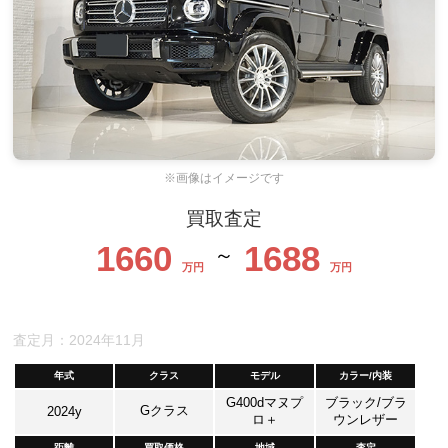
※画像はイメージです
買取査定
1660
1688
～
万円
万円
査定月：2024年11月
年式
クラス
モデル
カラー/内装
G400dマヌプ
ブラック/ブラ
Gクラス
2024y
ロ＋
ウンレザー
距離
買取価格
地域
査定