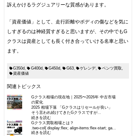
訴えかけるラグジュアリーな質感があります。
「資産価値」として、走行距離やボディの傷などを気に
しすぎるのは神経質すぎると思いますが、その中でもG
クラスは資産としても長く付き合っていける名車と思い
ます。
G350d
,
G400d
,
G450d
,
G63
,
ゲレンデ
,
ベンツ買取
,
資産価値
関連トピックス
Gクラス相場の現在地｜2025〜2026年 中古市場
の変化
2025 相場下落 「Gクラスはリセールが良い」
そう言われ続けてきたGクラスですが...
続きを読む
Gクラス買取相場とは？
.two-col{ display:flex; align-items:flex-start; ga...
続きを読む